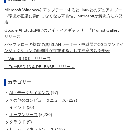
Microsoft WindowsをアップデートするとLinuxとのデュアルブー
ト環境が正常に動作しなくなる可能性、Microsoftが解決方法を発
表
Google AI Studio向けのアイディアギャラリー「Prompt Gallery」
リリース
バッファローの複数の無線LANルーター・中継器にOSコマンドイ
ンジェクションの脆弱性が存在するとして注意喚起を発表
「Wine 9.16.0」リリース
「FreeBSD 13.4-RELEASE」リリース
カテゴリー
AI・データサイエンス
(97)
その他のコンピュータニュース
(227)
イベント
(30)
オープンソース
(5,730)
クラウド
(9)
サーバー／ネットワーク
(462)