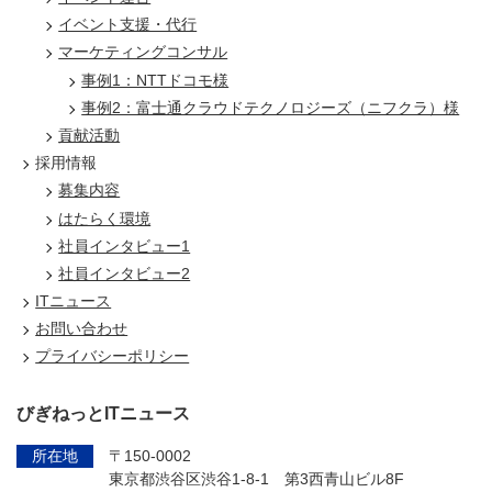
イベント支援・代行
マーケティングコンサル
事例1：NTTドコモ様
事例2：富士通クラウドテクノロジーズ（ニフクラ）様
貢献活動
採用情報
募集内容
はたらく環境
社員インタビュー1
社員インタビュー2
ITニュース
お問い合わせ
プライバシーポリシー
びぎねっとITニュース
所在地
〒150-0002
東京都渋谷区渋谷1-8-1 第3西青山ビル8F