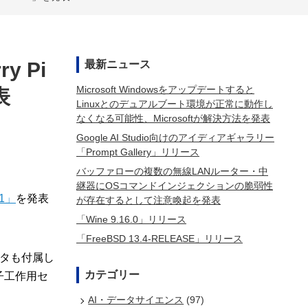
 Pi
最新ニュース
Microsoft Windowsをアップデートすると
表
Linuxとのデュアルブート環境が正常に動作し
なくなる可能性、Microsoftが解決方法を発表
Google AI Studio向けのアイディアギャラリー
「Prompt Gallery」リリース
バッファローの複数の無線LANルーター・中
継器にOSコマンドインジェクションの脆弱性
S1」
を発表
が存在するとして注意喚起を発表
「Wine 9.16.0」リリース
「FreeBSD 13.4-RELEASE」リリース
ータも付属し
カテゴリー
子工作用セ
AI・データサイエンス
(97)