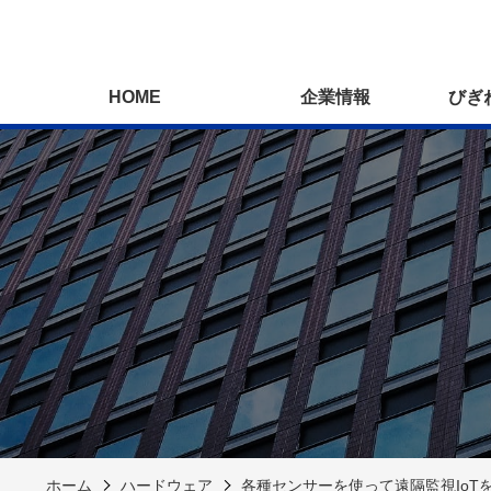
HOME
企業情報
びぎ
ホーム
ハードウェア
各種センサーを使って遠隔監視IoTを自作