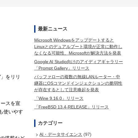
最新ニュース
Microsoft Windowsをアップデートすると
Linuxとのデュアルブート環境が正常に動作し
なくなる可能性、Microsoftが解決方法を発表
Google AI Studio向けのアイディアギャラリー
「Prompt Gallery」リリース
バッファローの複数の無線LANルーター・中
k”」をリリ
継器にOSコマンドインジェクションの脆弱性
が存在するとして注意喚起を発表
「Wine 9.16.0」リリース
リリースを宣
「FreeBSD 13.4-RELEASE」リリース
でも使いやす
カテゴリー
AI・データサイエンス
(97)