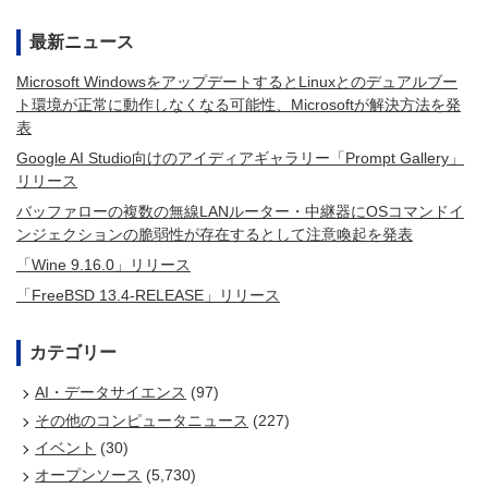
最新ニュース
Microsoft WindowsをアップデートするとLinuxとのデュアルブー
ト環境が正常に動作しなくなる可能性、Microsoftが解決方法を発
表
Google AI Studio向けのアイディアギャラリー「Prompt Gallery」
リリース
バッファローの複数の無線LANルーター・中継器にOSコマンドイ
ンジェクションの脆弱性が存在するとして注意喚起を発表
「Wine 9.16.0」リリース
「FreeBSD 13.4-RELEASE」リリース
カテゴリー
AI・データサイエンス
(97)
その他のコンピュータニュース
(227)
イベント
(30)
オープンソース
(5,730)