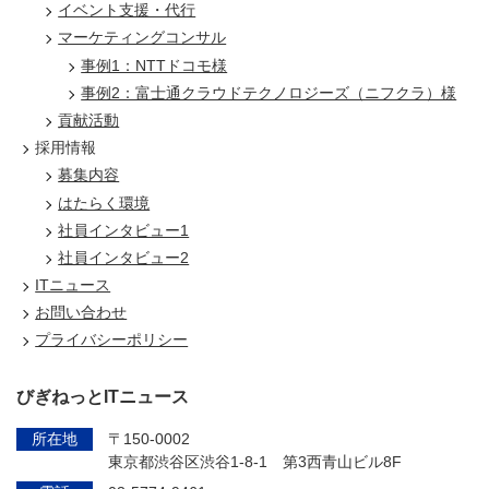
イベント支援・代行
マーケティングコンサル
事例1：NTTドコモ様
事例2：富士通クラウドテクノロジーズ（ニフクラ）様
貢献活動
採用情報
募集内容
はたらく環境
社員インタビュー1
社員インタビュー2
ITニュース
お問い合わせ
プライバシーポリシー
びぎねっとITニュース
所在地
〒150-0002
東京都渋谷区渋谷1-8-1 第3西青山ビル8F