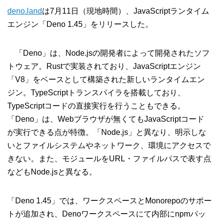
deno.land
は7月11日（現地時間）、JavaScriptランタイム
エンジン「Deno 1.45」をリリースした。
「Deno」は、Node.jsの開発者によって開発されたソフ
トウェア。Rustで実装されており、JavaScriptエンジン
「V8」をベースとして構築された新しいランタイムエン
ジン。TypeScriptトランスパイラを搭載しており、
TypeScriptコードの直接実行を行うこともできる。
「Deno」は、Webブラウザが無くてもJavaScriptコード
が実行できる点が特徴。「Node.js」と異なり、明示しな
いとファイルシステムやネットワーク、環境にアクセスで
きない。また、モジュールをURL・ファイルパスで表す点
などもNode.jsと異なる。
「Deno 1.45」では、ワークスペースとMonorepoのサポー
トが追加され、Denoワークスペースにて内部にnpmパッ