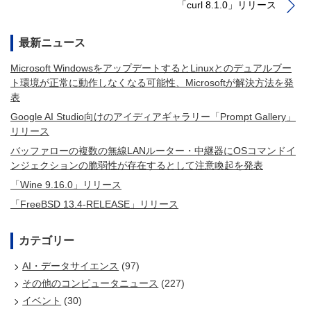
「curl 8.1.0」リリース
最新ニュース
Microsoft WindowsをアップデートするとLinuxとのデュアルブー
ト環境が正常に動作しなくなる可能性、Microsoftが解決方法を発
表
Google AI Studio向けのアイディアギャラリー「Prompt Gallery」
リリース
バッファローの複数の無線LANルーター・中継器にOSコマンドイ
ンジェクションの脆弱性が存在するとして注意喚起を発表
「Wine 9.16.0」リリース
「FreeBSD 13.4-RELEASE」リリース
カテゴリー
AI・データサイエンス
(97)
その他のコンピュータニュース
(227)
イベント
(30)