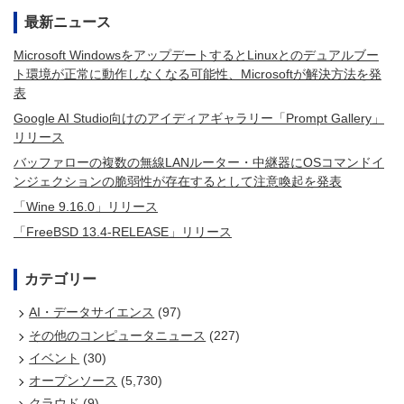
最新ニュース
Microsoft WindowsをアップデートするとLinuxとのデュアルブー
ト環境が正常に動作しなくなる可能性、Microsoftが解決方法を発
表
Google AI Studio向けのアイディアギャラリー「Prompt Gallery」
リリース
バッファローの複数の無線LANルーター・中継器にOSコマンドイ
ンジェクションの脆弱性が存在するとして注意喚起を発表
「Wine 9.16.0」リリース
「FreeBSD 13.4-RELEASE」リリース
カテゴリー
AI・データサイエンス
(97)
その他のコンピュータニュース
(227)
イベント
(30)
オープンソース
(5,730)
クラウド
(9)