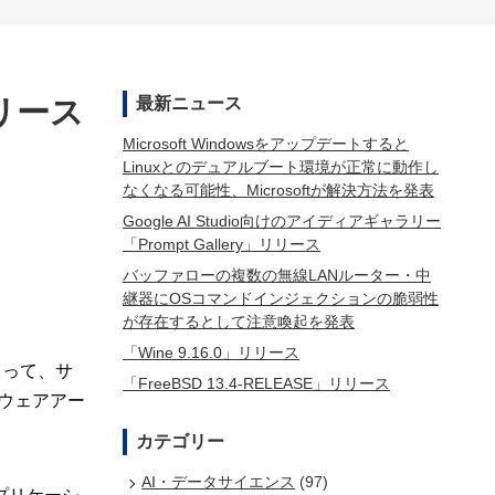
リリース
最新ニュース
Microsoft Windowsをアップデートすると
Linuxとのデュアルブート環境が正常に動作し
なくなる可能性、Microsoftが解決方法を発表
Google AI Studio向けのアイディアギャラリー
「Prompt Gallery」リリース
バッファローの複数の無線LANルーター・中
継器にOSコマンドインジェクションの脆弱性
が存在するとして注意喚起を発表
「Wine 9.16.0」リリース
によって、サ
「FreeBSD 13.4-RELEASE」リリース
ドウェアアー
カテゴリー
AI・データサイエンス
(97)