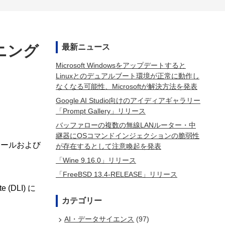
ニング
最新ニュース
Microsoft Windowsをアップデートすると
Linuxとのデュアルブート環境が正常に動作し
なくなる可能性、Microsoftが解決方法を発表
Google AI Studio向けのアイディアギャラリー
「Prompt Gallery」リリース
バッファローの複数の無線LANルーター・中
継器にOSコマンドインジェクションの脆弱性
ツールおよび
が存在するとして注意喚起を発表
「Wine 9.16.0」リリース
「FreeBSD 13.4-RELEASE」リリース
(DLI) に
カテゴリー
AI・データサイエンス
(97)