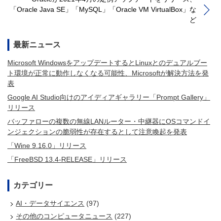
「Oracle Java SE」「MySQL」「Oracle VM VirtualBox」な
ど
最新ニュース
Microsoft WindowsをアップデートするとLinuxとのデュアルブー
ト環境が正常に動作しなくなる可能性、Microsoftが解決方法を発
表
Google AI Studio向けのアイディアギャラリー「Prompt Gallery」
リリース
バッファローの複数の無線LANルーター・中継器にOSコマンドイ
ンジェクションの脆弱性が存在するとして注意喚起を発表
「Wine 9.16.0」リリース
「FreeBSD 13.4-RELEASE」リリース
カテゴリー
AI・データサイエンス
(97)
その他のコンピュータニュース
(227)