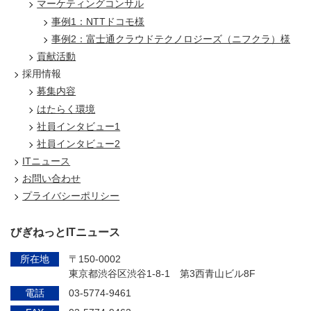
マーケティングコンサル
事例1：NTTドコモ様
事例2：富士通クラウドテクノロジーズ（ニフクラ）様
貢献活動
採用情報
募集内容
はたらく環境
社員インタビュー1
社員インタビュー2
ITニュース
お問い合わせ
プライバシーポリシー
びぎねっとITニュース
所在地
〒150-0002
東京都渋谷区渋谷1-8-1 第3西青山ビル8F
電話
03-5774-9461