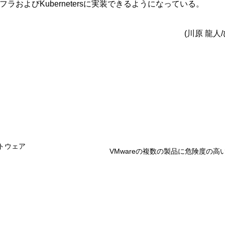
およびKubernetersに実装できるようになっている。
(川原 龍人
フトウェア
VMwareの複数の製品に危険度の高