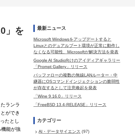
.0」を
最新ニュース
Microsoft Windowsをアップデートすると
Linuxとのデュアルブート環境が正常に動作し
なくなる可能性、Microsoftが解決方法を発表
Google AI Studio向けのアイディアギャラリー
「Prompt Gallery」リリース
バッファローの複数の無線LANルーター・中
継器にOSコマンドインジェクションの脆弱性
が存在するとして注意喚起を発表
「Wine 9.16.0」リリース
「FreeBSD 13.4-RELEASE」リリース
としたランラ
ことができ
カテゴリー
なったとし
きる機能が強
AI・データサイエンス
(97)