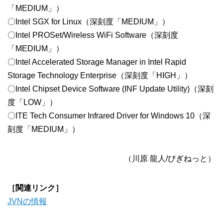
「MEDIUM」）
〇Intel SGX for Linux（深刻度「MEDIUM」）
〇Intel PROSet/Wireless WiFi Software（深刻度
「MEDIUM」）
〇Intel Accelerated Storage Manager in Intel Rapid
Storage Technology Enterprise（深刻度「HIGH」）
〇Intel Chipset Device Software (INF Update Utility)（深刻
度「LOW」）
〇ITE Tech Consumer Infrared Driver for Windows 10（深
刻度「MEDIUM」）
（川原 龍人/びぎねっと）
［関連リンク］
JVNの情報