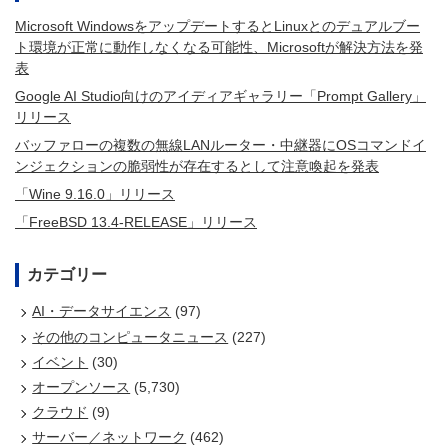
Microsoft WindowsをアップデートするとLinuxとのデュアルブー
ト環境が正常に動作しなくなる可能性、Microsoftが解決方法を発
表
Google AI Studio向けのアイディアギャラリー「Prompt Gallery」
リリース
バッファローの複数の無線LANルーター・中継器にOSコマンドイ
ンジェクションの脆弱性が存在するとして注意喚起を発表
「Wine 9.16.0」リリース
「FreeBSD 13.4-RELEASE」リリース
カテゴリー
AI・データサイエンス
(97)
その他のコンピュータニュース
(227)
イベント
(30)
オープンソース
(5,730)
クラウド
(9)
サーバー／ネットワーク
(462)