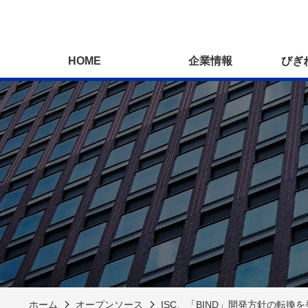
HOME
企業情報
びぎ
ホーム
オープンソース
ISC、「BIND」開発方針の転換