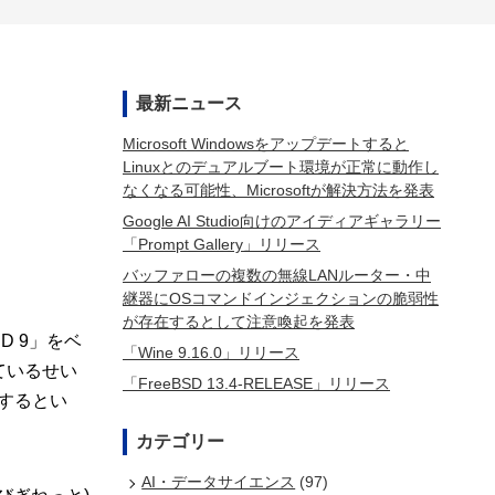
最新ニュース
Microsoft Windowsをアップデートすると
Linuxとのデュアルブート環境が正常に動作し
なくなる可能性、Microsoftが解決方法を発表
Google AI Studio向けのアイディアギャラリー
「Prompt Gallery」リリース
バッファローの複数の無線LANルーター・中
継器にOSコマンドインジェクションの脆弱性
が存在するとして注意喚起を発表
 9」をベ
「Wine 9.16.0」リリース
ているせい
「FreeBSD 13.4-RELEASE」リリース
念するとい
カテゴリー
AI・データサイエンス
(97)