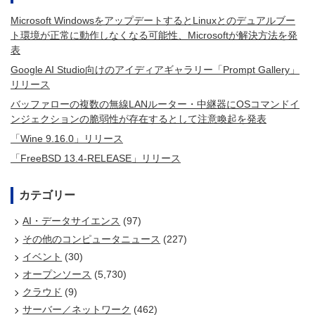
Microsoft WindowsをアップデートするとLinuxとのデュアルブー
ト環境が正常に動作しなくなる可能性、Microsoftが解決方法を発
表
Google AI Studio向けのアイディアギャラリー「Prompt Gallery」
リリース
バッファローの複数の無線LANルーター・中継器にOSコマンドイ
ンジェクションの脆弱性が存在するとして注意喚起を発表
「Wine 9.16.0」リリース
「FreeBSD 13.4-RELEASE」リリース
カテゴリー
AI・データサイエンス
(97)
その他のコンピュータニュース
(227)
イベント
(30)
オープンソース
(5,730)
クラウド
(9)
サーバー／ネットワーク
(462)