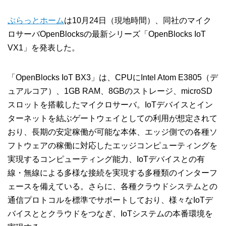
ぷらっとホーム
は10月24日（現地時間）、同社のマイク
ロサーバOpenBlocksの最新シリーズ「OpenBlocks IoT
VX1」を発表した。
「OpenBlocks IoT BX3」は、CPUにIntel Atom E3805（デ
ュアルコア）、1GB RAM、8GBのストレージ、microSD
スロットを搭載したマイクロサーバ。IoTデバイスとイン
ターネットを結ぶゲートウェイとしての利用が想定されて
おり、長期の安定稼働が可能な本体、エッジ側での各種ソ
フトウェアの稼働に対応したエッジコンピューティングを
実現するコンピューティング能力、IoTデバイスとの有
線・無線による多様な接続を実現する多種類のインターフ
ェースを備えている。さらに、各種クラウドシステムとの
通信プロトコルを標準でサポートしており、様々なIoTデ
バイスととクラウドをつなぎ、IoTシステムの本番環境を