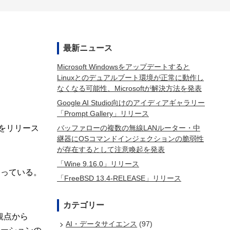
最新ニュース
Microsoft Windowsをアップデートすると
Linuxとのデュアルブート環境が正常に動作し
なくなる可能性、Microsoftが解決方法を発表
Google AI Studio向けのアイディアギャラリー
「Prompt Gallery」リリース
バッファローの複数の無線LANルーター・中
」をリリース
継器にOSコマンドインジェクションの脆弱性
が存在するとして注意喚起を発表
「Wine 9.16.0」リリース
なっている。
「FreeBSD 13.4-RELEASE」リリース
カテゴリー
観点から
AI・データサイエンス
(97)