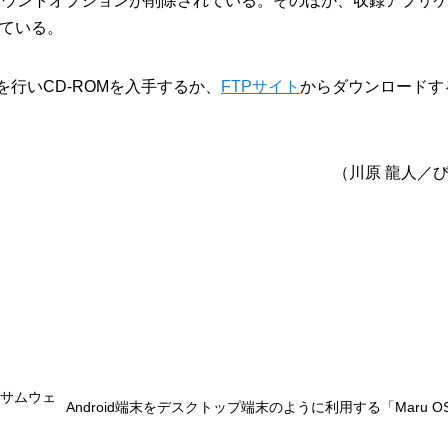
ユーザマウントオプションが削除されている。そのほか、収録アプリ
ている。
を行いCD-ROMを入手するか、
FTPサイト
からダウンロードす
（川原 龍人／
ランサムウェ
Android端末をデスクトップ端末のように利用する「Maru O