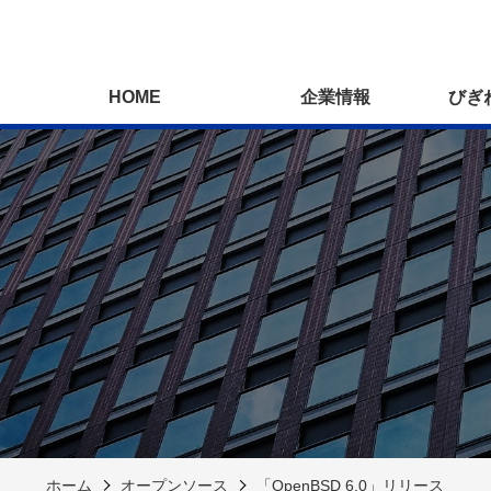
HOME
企業情報
びぎ
ホーム
オープンソース
「OpenBSD 6.0」リリース