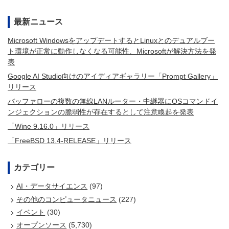
最新ニュース
Microsoft WindowsをアップデートするとLinuxとのデュアルブー
ト環境が正常に動作しなくなる可能性、Microsoftが解決方法を発
表
Google AI Studio向けのアイディアギャラリー「Prompt Gallery」
リリース
バッファローの複数の無線LANルーター・中継器にOSコマンドイ
ンジェクションの脆弱性が存在するとして注意喚起を発表
「Wine 9.16.0」リリース
「FreeBSD 13.4-RELEASE」リリース
カテゴリー
AI・データサイエンス
(97)
その他のコンピュータニュース
(227)
イベント
(30)
オープンソース
(5,730)