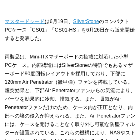
マスタードシード
は6月19日、
SilverStone
のコンパクト
PCケース「CS01」「CS01-HS」を6月26日から販売開始
すると発表した。
両製品は、Mini-ITXマザーボードの搭載に対応した小型
PCケース。内部構造にはSilverStoneの特許でもあるマザ
ーボード90度回転レイアウトを採用しており、下部に
120mm Air Penetrator（徹甲弾）ファンを搭載している。
煙突効果と、下部Air Penetratorファンからの気流により、
パーツを効果的に冷却、排気する。また、吸気がAir
Penetratorファンだけのため、ケース内が正圧となり、内
部への埃の侵入が抑えられる。また、Air Penetratorファン
には、ケースを開けることなく取り外し可能な防塵フィル
ターが設置されている。これらの機構により、NASやスト