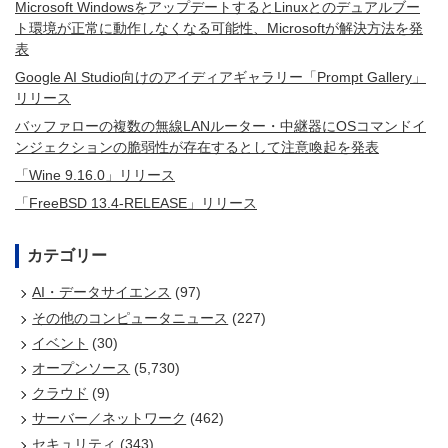
Microsoft WindowsをアップデートするとLinuxとのデュアルブー
ト環境が正常に動作しなくなる可能性、Microsoftが解決方法を発
表
Google AI Studio向けのアイディアギャラリー「Prompt Gallery」
リリース
バッファローの複数の無線LANルーター・中継器にOSコマンドイ
ンジェクションの脆弱性が存在するとして注意喚起を発表
「Wine 9.16.0」リリース
「FreeBSD 13.4-RELEASE」リリース
カテゴリー
AI・データサイエンス
(97)
その他のコンピュータニュース
(227)
イベント
(30)
オープンソース
(5,730)
クラウド
(9)
サーバー／ネットワーク
(462)
セキュリティ
(343)