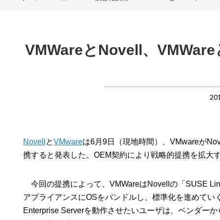
VMWareとNovell、VMWa
20
Novell
と
VMware
は6月9日（現地時間）、VMwareがNovel
携すると発表した。OEM契約により戦略的提携を拡大
今回の提携によって、VMWareはNovellの「SUSE Lin
アプライアンスにOSをバンドルし、標準化を進めていく。これに
Enterprise Serverを動作させたいユーザは、ベ