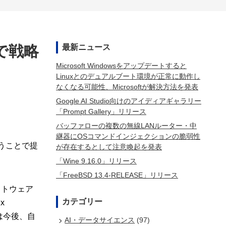
トで戦略
最新ニュース
Microsoft Windowsをアップデートすると
Linuxとのデュアルブート環境が正常に動作し
なくなる可能性、Microsoftが解決方法を発表
Google AI Studio向けのアイディアギャラリー
「Prompt Gallery」リリース
バッファローの複数の無線LANルーター・中
継器にOSコマンドインジェクションの脆弱性
を行うことで提
が存在するとして注意喚起を発表
「Wine 9.16.0」リリース
「FreeBSD 13.4-RELEASE」リリース
ソフトウェア
カテゴリー
x
eは今後、自
AI・データサイエンス
(97)