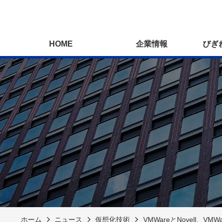
HOME
企業情報
びぎ
ホーム
ニュース
仮想化技術
VMWareとNovell、V