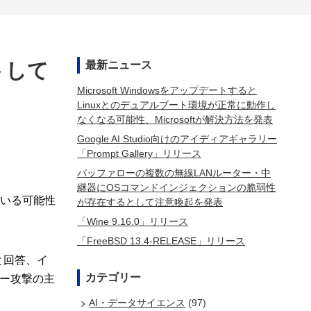
トして
最新ニュース
Microsoft Windowsをアップデートすると
Linuxとのデュアルブート環境が正常に動作し
なくなる可能性、Microsoftが解決方法を発表
Google AI Studio向けのアイディアギャラリー
「Prompt Gallery」リリース
バッファローの複数の無線LANルーター・中
継器にOSコマンドインジェクションの脆弱性
ている可能性
が存在するとして注意喚起を発表
「Wine 9.16.0」リリース
「FreeBSD 13.4-RELEASE」リリース
と回答、イ
カテゴリー
ー攻撃の主
AI・データサイエンス
(97)