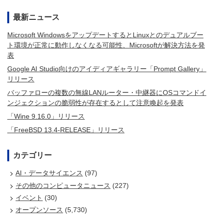
最新ニュース
Microsoft WindowsをアップデートするとLinuxとのデュアルブー
ト環境が正常に動作しなくなる可能性、Microsoftが解決方法を発
表
Google AI Studio向けのアイディアギャラリー「Prompt Gallery」
リリース
バッファローの複数の無線LANルーター・中継器にOSコマンドイ
ンジェクションの脆弱性が存在するとして注意喚起を発表
「Wine 9.16.0」リリース
「FreeBSD 13.4-RELEASE」リリース
カテゴリー
AI・データサイエンス
(97)
その他のコンピュータニュース
(227)
イベント
(30)
オープンソース
(5,730)