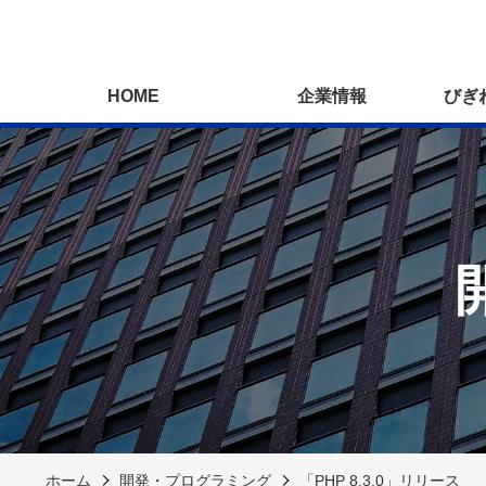
HOME
企業情報
びぎ
ホーム
開発・プログラミング
「PHP 8.3.0」リリース