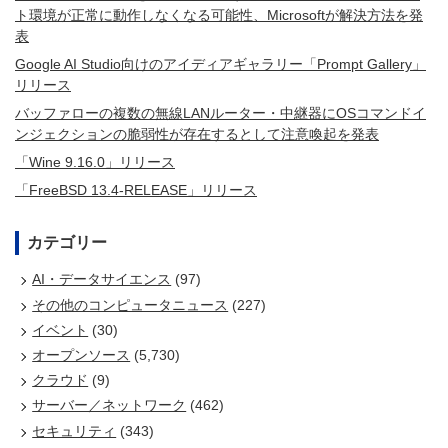
ト環境が正常に動作しなくなる可能性、Microsoftが解決方法を発
表
Google AI Studio向けのアイディアギャラリー「Prompt Gallery」
リリース
バッファローの複数の無線LANルーター・中継器にOSコマンドイ
ンジェクションの脆弱性が存在するとして注意喚起を発表
「Wine 9.16.0」リリース
「FreeBSD 13.4-RELEASE」リリース
カテゴリー
AI・データサイエンス
(97)
その他のコンピュータニュース
(227)
イベント
(30)
オープンソース
(5,730)
クラウド
(9)
サーバー／ネットワーク
(462)
セキュリティ
(343)