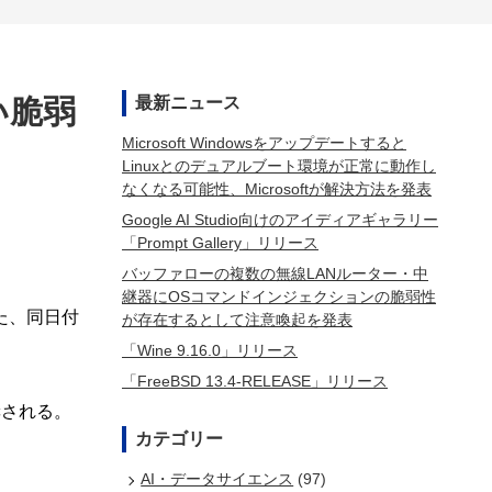
高い脆弱
最新ニュース
Microsoft Windowsをアップデートすると
Linuxとのデュアルブート環境が正常に動作し
なくなる可能性、Microsoftが解決方法を発表
Google AI Studio向けのアイディアギャラリー
「Prompt Gallery」リリース
バッファローの複数の無線LANルーター・中
継器にOSコマンドインジェクションの脆弱性
また、同日付
が存在するとして注意喚起を発表
「Wine 9.16.0」リリース
「FreeBSD 13.4-RELEASE」リリース
奨される。
カテゴリー
AI・データサイエンス
(97)