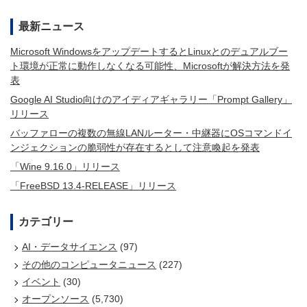
最新ニュース
Microsoft WindowsをアップデートするとLinuxとのデュアルブー
ト環境が正常に動作しなくなる可能性、Microsoftが解決方法を発
表
Google AI Studio向けのアイディアギャラリー「Prompt Gallery」
リリース
バッファローの複数の無線LANルーター・中継器にOSコマンドイ
ンジェクションの脆弱性が存在するとして注意喚起を発表
「Wine 9.16.0」リリース
「FreeBSD 13.4-RELEASE」リリース
カテゴリー
AI・データサイエンス
(97)
その他のコンピュータニュース
(227)
イベント
(30)
オープンソース
(5,730)