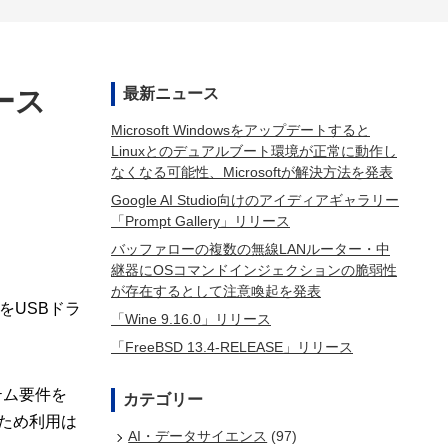
ース
最新ニュース
Microsoft Windowsをアップデートすると
Linuxとのデュアルブート環境が正常に動作し
なくなる可能性、Microsoftが解決方法を発表
Google AI Studio向けのアイディアギャラリー
「Prompt Gallery」リリース
バッファローの複数の無線LANルーター・中
継器にOSコマンドインジェクションの脆弱性
が存在するとして注意喚起を発表
をUSBドラ
「Wine 9.16.0」リリース
「FreeBSD 13.4-RELEASE」リリース
テム要件を
カテゴリー
るため利用は
AI・データサイエンス
(97)