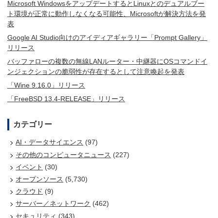
Microsoft WindowsをアップデートするとLinuxとのデュアルブー
ト環境が正常に動作しなくなる可能性、Microsoftが解決方法を発
表
Google AI Studio向けのアイディアギャラリー「Prompt Gallery」
リリース
バッファローの複数の無線LANルーター・中継器にOSコマンドイ
ンジェクションの脆弱性が存在するとして注意喚起を発表
「Wine 9.16.0」リリース
「FreeBSD 13.4-RELEASE」リリース
カテゴリー
AI・データサイエンス
(97)
その他のコンピュータニュース
(227)
イベント
(30)
オープンソース
(5,730)
クラウド
(9)
サーバー／ネットワーク
(462)
セキュリティ
(343)