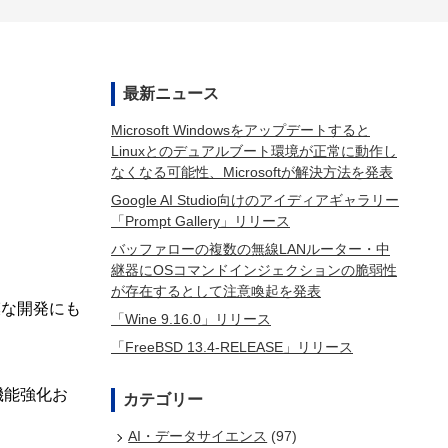
最新ニュース
Microsoft Windowsをアップデートすると
Linuxとのデュアルブート環境が正常に動作し
なくなる可能性、Microsoftが解決方法を発表
Google AI Studio向けのアイディアギャラリー
「Prompt Gallery」リリース
バッファローの複数の無線LANルーター・中
。
継器にOSコマンドインジェクションの脆弱性
が存在するとして注意喚起を発表
規模な開発にも
「Wine 9.16.0」リリース
「FreeBSD 13.4-RELEASE」リリース
の機能強化お
カテゴリー
AI・データサイエンス
(97)