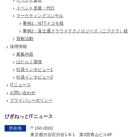
イベント運営
イベント支援・代行
マーケティングコンサル
事例1：NTTドコモ様
事例2：富士通クラウドテクノロジーズ（ニフクラ）様
貢献活動
採用情報
募集内容
はたらく環境
社員インタビュー1
社員インタビュー2
ITニュース
お問い合わせ
プライバシーポリシー
びぎねっとITニュース
所在地
〒150-0002
東京都渋谷区渋谷1-8-1 第3西青山ビル8F