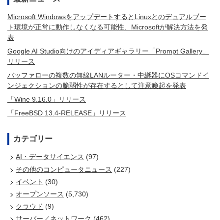
Microsoft WindowsをアップデートするとLinuxとのデュアルブー
ト環境が正常に動作しなくなる可能性、Microsoftが解決方法を発
表
Google AI Studio向けのアイディアギャラリー「Prompt Gallery」
リリース
バッファローの複数の無線LANルーター・中継器にOSコマンドイ
ンジェクションの脆弱性が存在するとして注意喚起を発表
「Wine 9.16.0」リリース
「FreeBSD 13.4-RELEASE」リリース
カテゴリー
AI・データサイエンス
(97)
その他のコンピュータニュース
(227)
イベント
(30)
オープンソース
(5,730)
クラウド
(9)
サーバー／ネットワーク
(462)