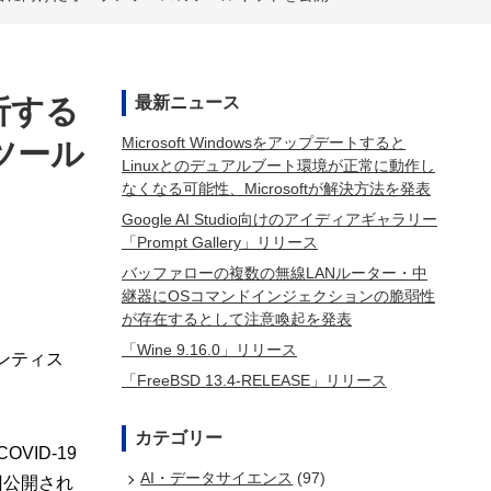
析する
最新ニュース
Microsoft Windowsをアップデートすると
ツール
Linuxとのデュアルブート環境が正常に動作し
なくなる可能性、Microsoftが解決方法を発表
Google AI Studio向けのアイディアギャラリー
「Prompt Gallery」リリース
バッファローの複数の無線LANルーター・中
継器にOSコマンドインジェクションの脆弱性
が存在するとして注意喚起を発表
「Wine 9.16.0」リリース
エンティス
「FreeBSD 13.4-RELEASE」リリース
カテゴリー
VID-19
AI・データサイエンス
(97)
回公開され