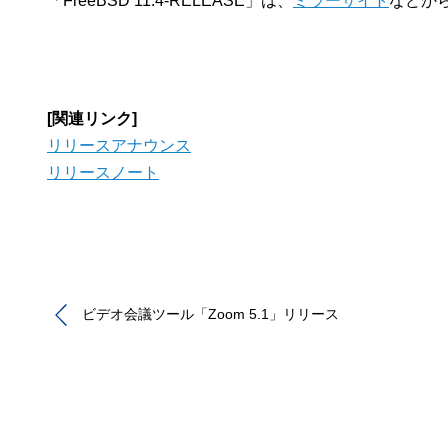
「FreeBSD 11.4-RELEASE」は、
ミラーサイト
などか
[関連リンク]
リリースアナウンス
リリースノート
ビデオ会議ツール「Zoom 5.1」リリース