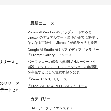
最新ニュース
Microsoft Windowsをアップデートすると
Linuxとのデュアルブート環境が正常に動作し
なくなる可能性、Microsoftが解決方法を発表
Google AI Studio向けのアイディアギャラリー
「Prompt Gallery」リリース
バッファローの複数の無線LANルーター・中
」をリリースし
継器にOSコマンドインジェクションの脆弱性
が存在するとして注意喚起を発表
「Wine 9.16.0」リリース
最後のリリース
「FreeBSD 13.4-RELEASE」リリース
ップデートされ
カテゴリー
AI・データサイエンス
(97)