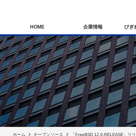
HOME
企業情報
びぎ
ホーム
オープンソース
「FreeBSD 12.0-RELEASE」