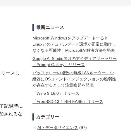
最新ニュース
Microsoft Windowsをアップデートすると
Linuxとのデュアルブート環境が正常に動作し
なくなる可能性、Microsoftが解決方法を発表
Google AI Studio向けのアイディアギャラリー
「Prompt Gallery」リリース
バッファローの複数の無線LANルーター・中
をリリースし
継器にOSコマンドインジェクションの脆弱性
が存在するとして注意喚起を発表
「Wine 9.16.0」リリース
「FreeBSD 13.4-RELEASE」リリース
終了記録時に
追加されるな
カテゴリー
AI・データサイエンス
(97)