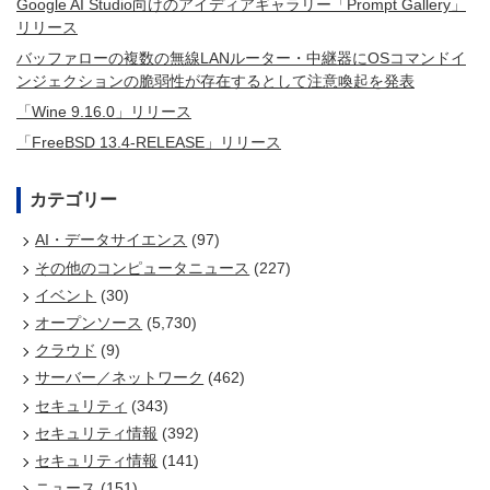
Google AI Studio向けのアイディアギャラリー「Prompt Gallery」
リリース
バッファローの複数の無線LANルーター・中継器にOSコマンドイ
ンジェクションの脆弱性が存在するとして注意喚起を発表
「Wine 9.16.0」リリース
「FreeBSD 13.4-RELEASE」リリース
カテゴリー
AI・データサイエンス
(97)
その他のコンピュータニュース
(227)
イベント
(30)
オープンソース
(5,730)
クラウド
(9)
サーバー／ネットワーク
(462)
セキュリティ
(343)
セキュリティ情報
(392)
セキュリティ情報
(141)
ニュース
(151)