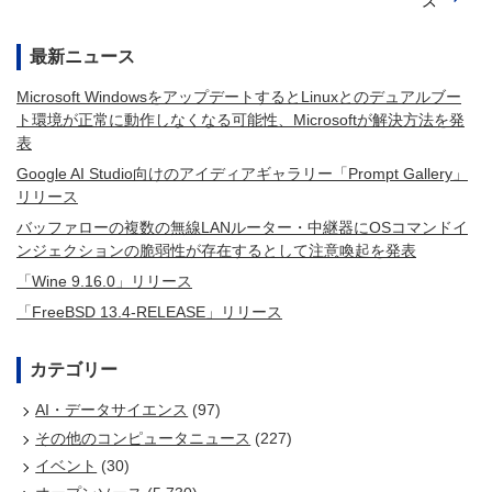
ス
最新ニュース
Microsoft WindowsをアップデートするとLinuxとのデュアルブー
ト環境が正常に動作しなくなる可能性、Microsoftが解決方法を発
表
Google AI Studio向けのアイディアギャラリー「Prompt Gallery」
リリース
バッファローの複数の無線LANルーター・中継器にOSコマンドイ
ンジェクションの脆弱性が存在するとして注意喚起を発表
「Wine 9.16.0」リリース
「FreeBSD 13.4-RELEASE」リリース
カテゴリー
AI・データサイエンス
(97)
その他のコンピュータニュース
(227)
イベント
(30)