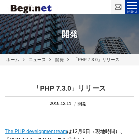
お
問
MENU
い
合
わ
せ
開発
ホーム
ニュース
開発
「PHP 7.3.0」リリース
「PHP 7.3.0」リリース
2018.12.11
開発
The PHP development team
は12月6日（現地時間）、