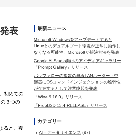
を発表
最新ニュース
Microsoft Windowsをアップデートすると
Linuxとのデュアルブート環境が正常に動作し
なくなる可能性、Microsoftが解決方法を発表
Google AI Studio向けのアイディアギャラリー
「Prompt Gallery」リリース
バッファローの複数の無線LANルーター・中
継器にOSコマンドインジェクションの脆弱性
が存在するとして注意喚起を発表
の、初めての
「Wine 9.16.0」リリース
n」の３つの
「FreeBSD 13.4-RELEASE」リリース
カテゴリー
よると、複
AI・データサイエンス
(97)