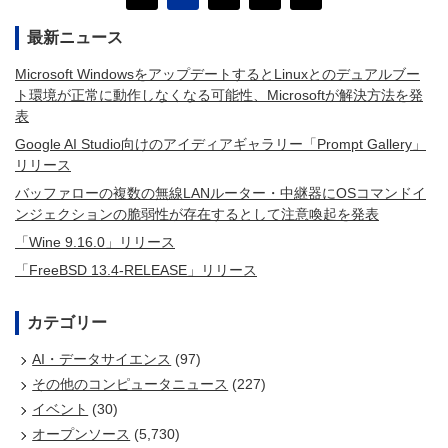
最新ニュース
Microsoft WindowsをアップデートするとLinuxとのデュアルブー
ト環境が正常に動作しなくなる可能性、Microsoftが解決方法を発
表
Google AI Studio向けのアイディアギャラリー「Prompt Gallery」
リリース
バッファローの複数の無線LANルーター・中継器にOSコマンドイ
ンジェクションの脆弱性が存在するとして注意喚起を発表
「Wine 9.16.0」リリース
「FreeBSD 13.4-RELEASE」リリース
カテゴリー
AI・データサイエンス
(97)
その他のコンピュータニュース
(227)
イベント
(30)
オープンソース
(5,730)